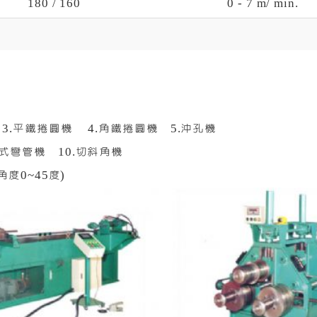
180 / 160
0 - 7 m/ min.
） 3.平鐵捲圓機 4.角鐵捲圓機 5.沖孔機
新式彎管機 10.切斜角機
角度0~45度)