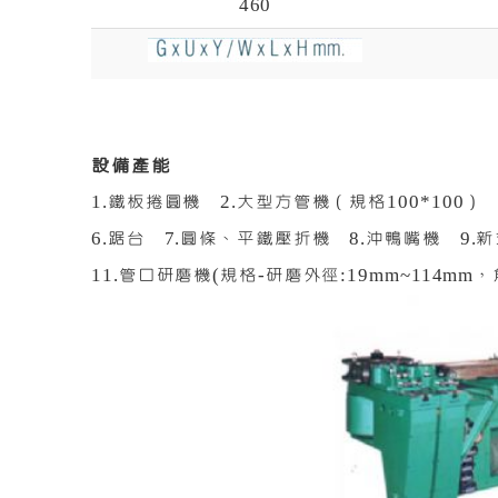
460
設備產能
1.鐵板捲圓機 2.大型方管機（規格100*100
6.踞台 7.圓條、平鐵壓折機 8.沖鴨嘴機 9.
11.管口研磨機(規格-研磨外徑:19mm~114mm，